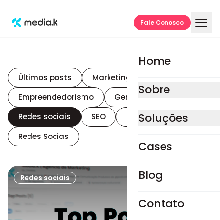
Fale Conosco
Blog Media.K
Home
Últimos posts
Marketing digital
Sobre
Empreendedorismo
Gente e cultura
Soluções
Redes sociais
SEO
Tráfego pago
Estratégia e perfo
Redes Socias
Cases
Consultoria estratégi
Blog
Mídias pagas
Redes sociais
Sites e lojas virtuais
Contato