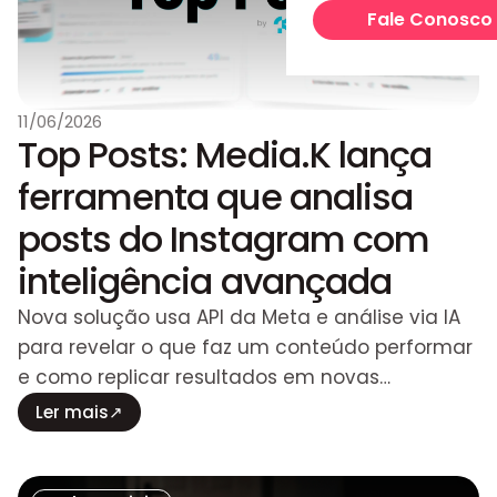
Otimização SEO e GE
Fale Conosco
Marca e Conteúdo
Construção de Marca
11/06/2026
Gestão de Redes Soci
Top Posts: Media.K lança
Produção de Conteú
ferramenta que analisa
Dados e Tecnologia
posts do Instagram com
BI e Insights
inteligência avançada
Tagueamento
Nova solução usa API da Meta e análise via IA
para revelar o que faz um conteúdo performar
Top Posts
e como replicar resultados em novas
publicações.
TaggingScan
Ler mais
↗
Outsourcing
Squad dedicado