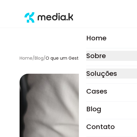
Home
Sobre
Home
/
Blog
/
O que um Gestor de Tráfego Pago faz?
Soluções
Estratégia e perfo
Cases
Consultoria estratégi
Blog
Mídias pagas
Sites e lojas virtuais
Contato