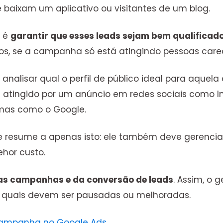
 baixam um aplicativo ou visitantes de um blog.
) é
garantir que esses leads sejam bem qualificad
 se a campanha só está atingindo pessoas carec
 analisar qual o perfil de público ideal para aqu
 atingido por um anúncio em redes sociais como In
mas como o Google.
o se resume a apenas isto: ele também deve gerenc
ehor custo.
das campanhas e da conversão de leads
. Assim, o 
 quais devem ser pausadas ou melhoradas.
 campanha no Google Ads
.