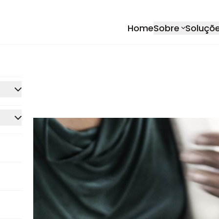
Home
Sobre
Soluçõ
rmance
ca