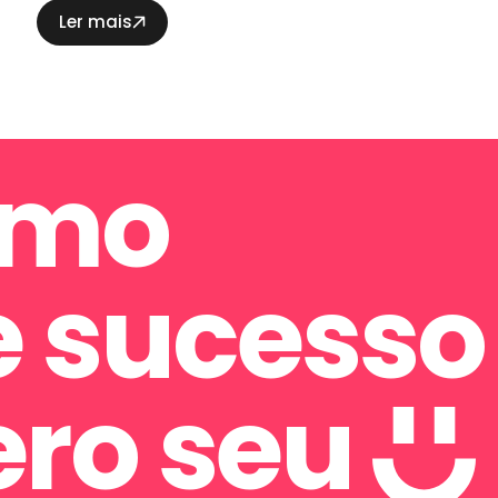
Ler mais
imo
e sucesso
er
o seu