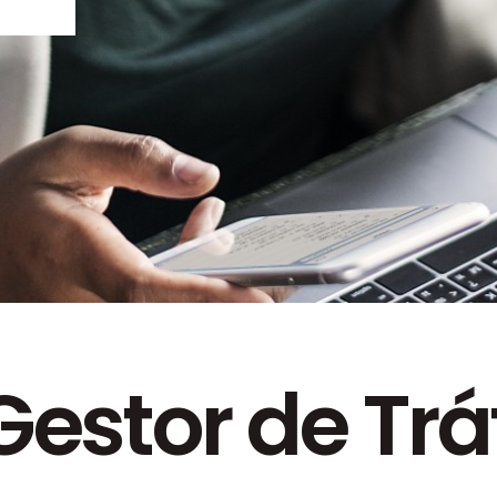
O
ais
do
estor de Tr