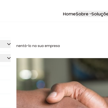
Home
Sobre
Soluçõ
mo implementá-lo na sua empresa
rmance
ca