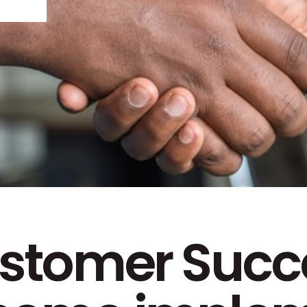
O
ais
do
ustomer Succ