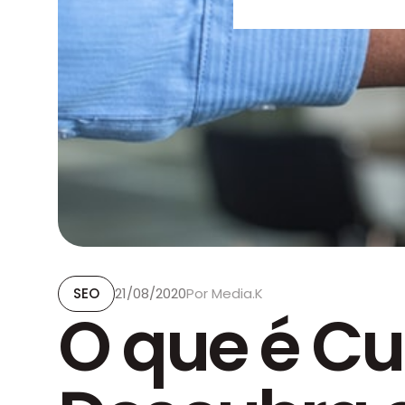
Otimização SEO e GE
Marca e Conteúdo
Construção de Marca
Gestão de Redes Soci
Produção de Conteú
Dados e Tecnologia
BI e Insights
Tagueamento
Top Posts
SEO
21/08/2020
Por
Media.K
O que é C
TaggingScan
Outsourcing
Squad dedicado