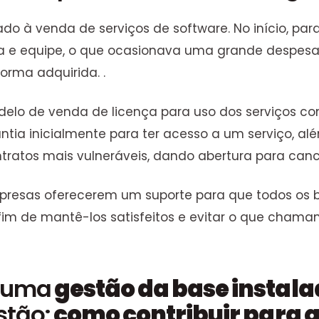
do à venda de serviços de software. No início, par
a e equipe, o que ocasionava uma grande despesa p
orma adquirida. .
elo de venda de licença para uso dos serviços c
a inicialmente para ter acesso a um serviço, além
ratos mais vulneráveis, dando abertura para can
presas oferecerem um suporte para que todos os 
a fim de mantê-los satisfeitos e evitar o que cha
z uma
gestão da base instal
stão:
como contribuir para 