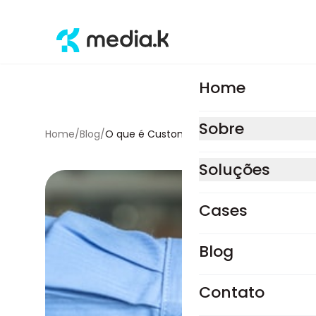
Home
Sobre
Home
/
Blog
/
O que é Customer Success? Descubra co
Soluções
Estratégia e perfo
Cases
Consultoria estratégi
Blog
Mídias pagas
Sites e lojas virtuais
Contato