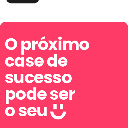
O próximo
case de
sucesso
pode ser
o seu