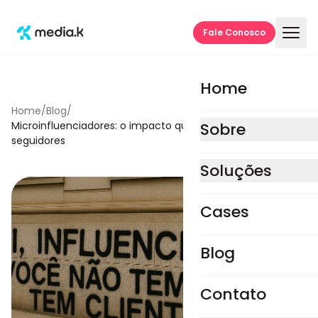
Fale Conosco
Home
Home
/
Blog
/
Microinfluenciadores: o impacto que não se mede só em
Sobre
seguidores
Soluções
Estratégia e perfo
Cases
Consultoria estratégi
Blog
Mídias pagas
Sites e lojas virtuais
Contato