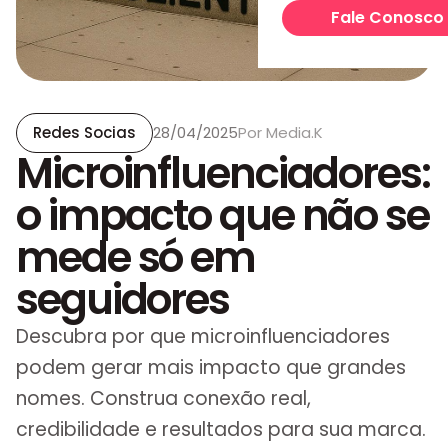
Otimização SEO e GE
Fale Conosco
Marca e Conteúdo
Construção de Marca
Gestão de Redes Soci
Redes Socias
28/04/2025
Por
Media.K
Microinfluenciadores:
Produção de Conteú
Dados e Tecnologia
o impacto que não se
BI e Insights
mede só em
Tagueamento
seguidores
Top Posts
Descubra por que microinfluenciadores
podem gerar mais impacto que grandes
TaggingScan
nomes. Construa conexão real,
Outsourcing
credibilidade e resultados para sua marca.
Squad dedicado